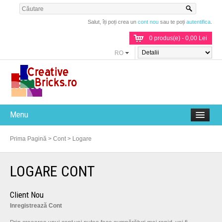
Salut, îți poți crea un
cont nou
sau te poți
autentifica
.
0 produs(e) - 0,00 Lei
RO
Menu
Prima Pagină
>
Cont
>
Logare
LOGARE CONT
Client Nou
Inregistrează Cont