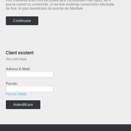
Prin creearea unui cont vei putea face cumpărături mai rapid, vei fi
pus la curent cu comenzile, si vei tine evidenţa comenziilor efectuate
de tine. In plus beneficiezi de puncte de fidelitate
Continuare
Client existent
Am cont deja
Adresa E-Mail:
Parola:
Parola Uitata