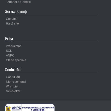
Termeni & Conditii
Servicii Clienţi
Contact
Hartă site
Extra
Producători
SOL
ANPC
Oferte speciale
Contul tău
Contul tău
Istoric comenzi
Wish List
Newsletter