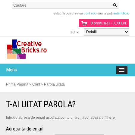
Salut, îți poți crea un
cont nou
sau te poți
autentifica
.
0 produs(e) - 0,00 Lei
RO
Menu
Prima Pagină
>
Cont
>
Parola uitată
T-AI UITAT PAROLA?
Introdu adresa de email asociata contului tau , apoi apasa trimitere
Adresa ta de email