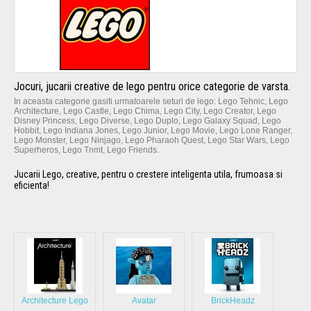
Jocuri, jucarii creative de lego pentru orice categorie de varsta.
In aceasta categorie gasiti urmatoarele seturi de lego: Lego Tehnic, Lego
Architecture, Lego Castle, Lego Chima, Lego City, Lego Creator, Lego
Disney Princess, Lego Diverse, Lego Duplo, Lego Galaxy Squad, Lego
Hobbit, Lego Indiana Jones, Lego Junior, Lego Movie, Lego Lone Ranger,
Lego Monster, Lego Ninjago, Lego Pharaoh Quest, Lego Star Wars, Lego
Superheros, Lego Tnmt, Lego Friends.
Jucarii Lego, creative, pentru o crestere inteligenta utila, frumoasa si
eficienta!
Architecture Lego
Avatar
BrickHeadz