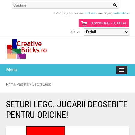
Salut, îți poți crea un
cont nou
sau te poți
autentifica
.
0 produs(e) - 0,00 Lei
RO
Menu
Prima Pagină
>
Seturi Lego
SETURI LEGO. JUCARII DEOSEBITE
PENTRU ORICINE!