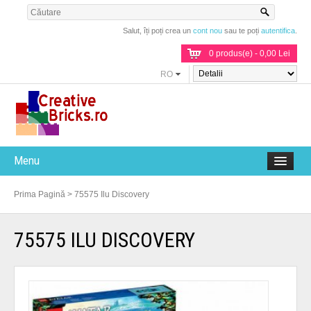
Salut, îți poți crea un
cont nou
sau te poți
autentifica
.
0 produs(e) - 0,00 Lei
RO
Menu
Prima Pagină
>
75575 Ilu Discovery
75575 ILU DISCOVERY