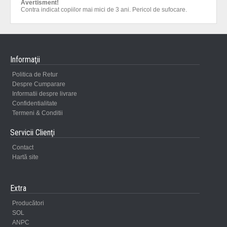
Avertisment!
Contra indicat copiilor mai mici de 3 ani. Pericol de sufocare.
Informaţii
Politica de Retur
Despre Cumparare
Informatii despre livrare
Confidentialitate
Termeni & Conditii
Servicii Clienţi
Contact
Hartă site
Extra
Producători
SOL
ANPC