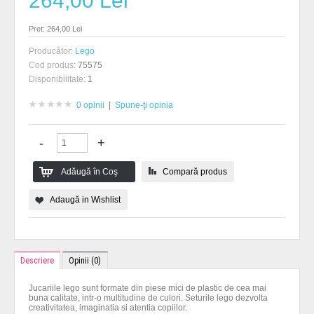
264,00 Lei
Pret: 264,00 Lei
Producător:
Lego
Cod produs:
75575
Disponibilitate:
1
0 opinii
|
Spune-ţi opinia
Compară produs
Adaugă in Wishlist
Descriere
Opinii (0)
Jucariile lego sunt formate din piese mici de plastic de cea mai
buna calitate, intr-o multitudine de culori. Seturile lego dezvolta
creativitatea, imaginatia si atentia copiilor.