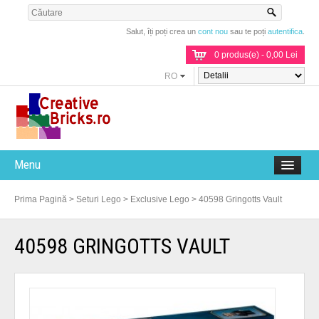
Salut, îți poți crea un
cont nou
sau te poți
autentifica
.
0 produs(e) - 0,00 Lei
RO
Menu
Prima Pagină
>
Seturi Lego
>
Exclusive Lego
>
40598 Gringotts Vault
40598 GRINGOTTS VAULT