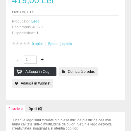
419,00 Lei
Pret: 419,00 Lei
Producător:
Lego
Cod produs:
40598
Disponibilitate:
1
0 opinii
|
Spune-ţi opinia
Compară produs
Adaugă in Wishlist
Descriere
Opinii (0)
Jucariile lego sunt formate din piese mici de plastic de cea mai
buna calitate, intr-o multitudine de culori. Seturile lego dezvolta
creativitatea, imaginatia si atentia copiilor.