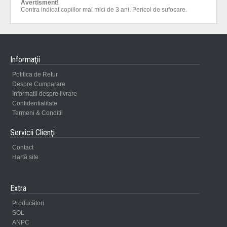
Avertisment!
Contra indicat copiilor mai mici de 3 ani. Pericol de sufocare.
Informaţii
Politica de Retur
Despre Cumparare
Informatii despre livrare
Confidentialitate
Termeni & Conditii
Servicii Clienţi
Contact
Hartă site
Extra
Producători
SOL
ANPC