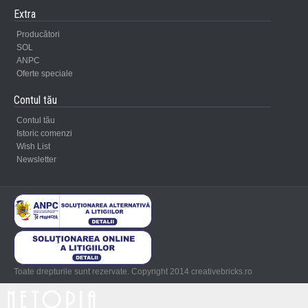
Extra
Producători
SOL
ANPC
Oferte speciale
Contul tău
Contul tău
Istoric comenzi
Wish List
Newsletter
Toate drepturile sunt rezervate. Copyright 2014 creativebricks.ro