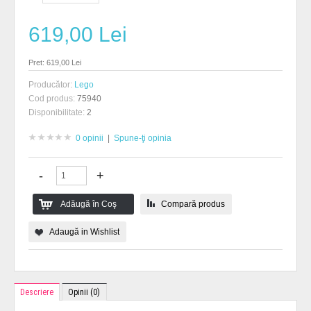
619,00 Lei
Pret: 619,00 Lei
Producător:
Lego
Cod produs:
75940
Disponibilitate:
2
0 opinii
|
Spune-ţi opinia
Compară produs
Adaugă in Wishlist
Descriere
Opinii (0)