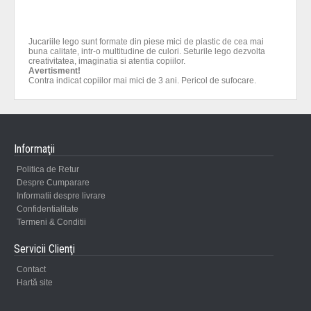
Jucariile lego sunt formate din piese mici de plastic de cea mai
buna calitate, intr-o multitudine de culori. Seturile lego dezvolta
creativitatea, imaginatia si atentia copiilor.
Avertisment!
Contra indicat copiilor mai mici de 3 ani. Pericol de sufocare.
Informaţii
Politica de Retur
Despre Cumparare
Informatii despre livrare
Confidentialitate
Termeni & Conditii
Servicii Clienţi
Contact
Hartă site