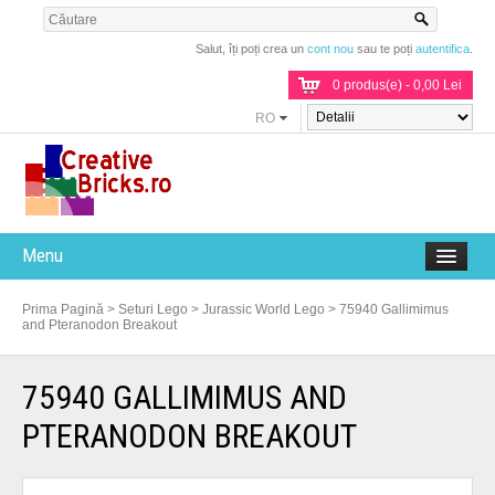
Salut, îți poți crea un
cont nou
sau te poți
autentifica
.
0 produs(e) - 0,00 Lei
RO
Menu
Prima Pagină
>
Seturi Lego
>
Jurassic World Lego
>
75940 Gallimimus
and Pteranodon Breakout
75940 GALLIMIMUS AND
PTERANODON BREAKOUT