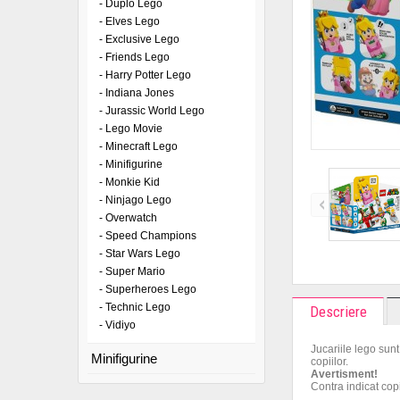
- Duplo Lego
- Elves Lego
- Exclusive Lego
- Friends Lego
- Harry Potter Lego
- Indiana Jones
- Jurassic World Lego
- Lego Movie
- Minecraft Lego
- Minifigurine
- Monkie Kid
- Ninjago Lego
- Overwatch
- Speed Champions
- Star Wars Lego
- Super Mario
- Superheroes Lego
- Technic Lego
Descriere
- Vidiyo
Jucariile lego sunt
Minifigurine
copiilor.
Avertisment!
Contra indicat copi