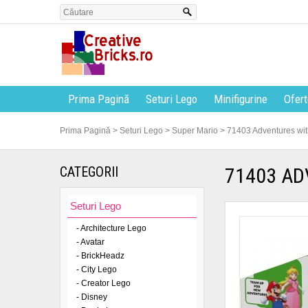
Prima Pagină
Seturi Lego
Minifigurine
Ofert
Prima Pagină
>
Seturi Lego
>
Super Mario
>
71403 Adventures wit
CATEGORII
71403 AD
Seturi Lego
- Architecture Lego
- Avatar
- BrickHeadz
- City Lego
- Creator Lego
- Disney