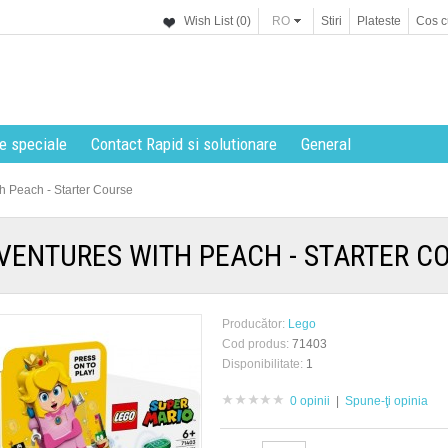
Wish List (0)
RO
Stiri
Plateste
Cos c
e speciale
Contact Rapid si solutionare
General
h Peach - Starter Course
VENTURES WITH PEACH - STARTER C
Producător:
Lego
Cod produs:
71403
Disponibilitate:
1
0 opinii
|
Spune-ţi opinia